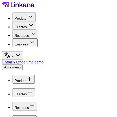
Produto
Clientes
Recursos
Empresa
PT
Entrar
Agende uma demo
Abrir menu
Produto
Clientes
Recursos