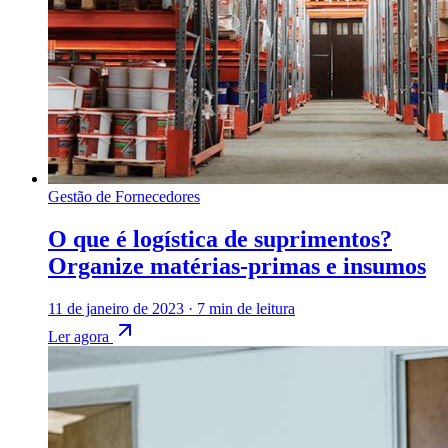
Gestão de Fornecedores
O que é logística de suprimentos?
Organize matérias-primas e insumos
11 de janeiro de 2023
·
7 min de leitura
Ler agora