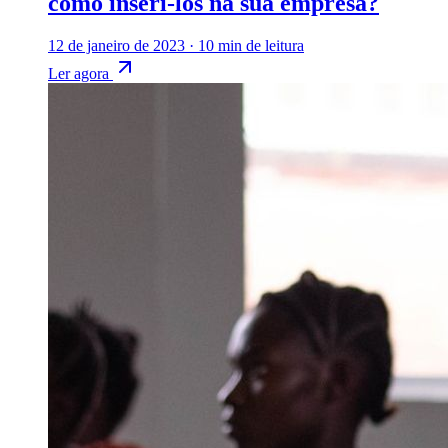
como inseri-los na sua empresa?
12 de janeiro de 2023
·
10 min de leitura
Ler agora