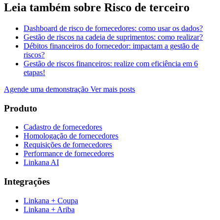
Leia também sobre Risco de terceiro
Dashboard de risco de fornecedores: como usar os dados?
Gestão de riscos na cadeia de suprimentos: como realizar?
Débitos financeiros do fornecedor: impactam a gestão de
riscos?
Gestão de riscos financeiros: realize com eficiência em 6
etapas!
Agende uma demonstração
Ver mais posts
Produto
Cadastro de fornecedores
Homologação de fornecedores
Requisições de fornecedores
Performance de fornecedores
Linkana AI
Integrações
Linkana + Coupa
Linkana + Ariba