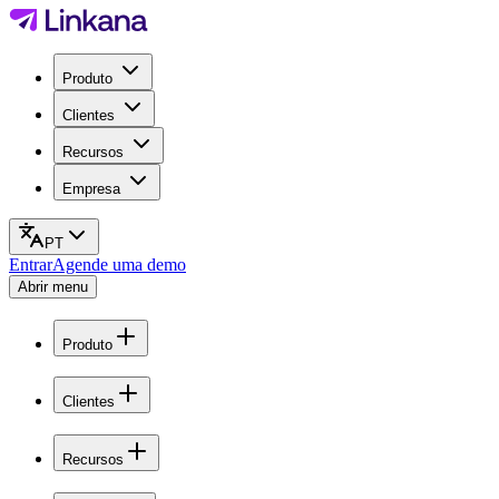
Produto
Clientes
Recursos
Empresa
PT
Entrar
Agende uma demo
Abrir menu
Produto
Clientes
Recursos