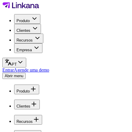
Produto
Clientes
Recursos
Empresa
PT
Entrar
Agende uma demo
Abrir menu
Produto
Clientes
Recursos