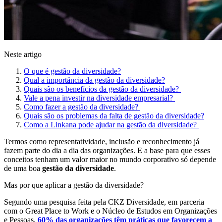
Neste artigo
O que é gestão da diversidade?
Qual a importância da gestão da diversidade?
Quais são os benefícios da gestão da diversidade?
Vale a pena investir na diversidade empresarial?
Como fazer a gestão da diversidade?
Quais são os problemas da falta de gestão da diversidade?
Como a Linkana pode ajudar na gestão da diversidade?
Termos como representatividade, inclusão e reconhecimento já
fazem parte do dia a dia das organizações. E a base para que esses
conceitos tenham um valor maior no mundo corporativo só depende
de uma boa
gestão da diversidade
.
Mas por que aplicar a gestão da diversidade?
Segundo uma pesquisa feita pela CKZ Diversidade, em parceria
com o Great Place to Work e o Núcleo de Estudos em Organizações
e Pessoas,
60% das organizações têm práticas que favorecem a