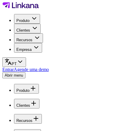
Produto
Clientes
Recursos
Empresa
PT
Entrar
Agende uma demo
Abrir menu
Produto
Clientes
Recursos