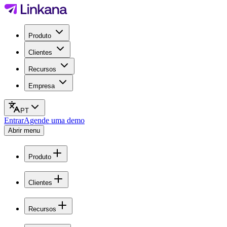
Produto
Clientes
Recursos
Empresa
PT
Entrar
Agende uma demo
Abrir menu
Produto
Clientes
Recursos