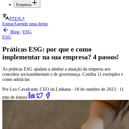
Empresa
PT
EN
↗
Entrar
Agende uma demo
Blog
/
ESG
ESG
Práticas ESG: por que e como
implementar na sua empresa? 4 passos!
As práticas ESG ajudam a alinhar a atuação da empresa aos
conceitos socioambientais e de governança. Confira 11 exemplos e
como adotá-las
Por Leo Cavalcanti, CEO da Linkana
·
18 de outubro de 2023
·
11
min de leitura