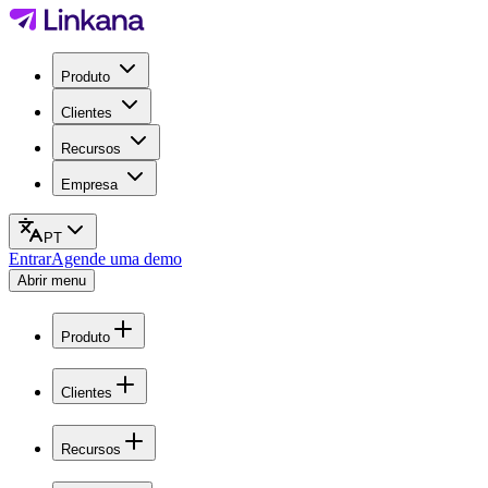
Produto
Clientes
Recursos
Empresa
PT
Entrar
Agende uma demo
Abrir menu
Produto
Clientes
Recursos