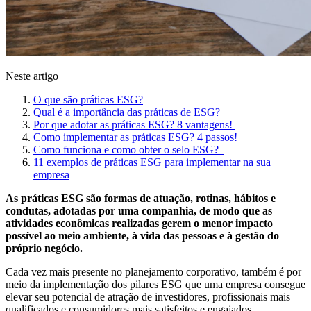
Neste artigo
O que são práticas ESG?
Qual é a importância das práticas de ESG?
Por que adotar as práticas ESG? 8 vantagens!
Como implementar as práticas ESG? 4 passos!
Como funciona e como obter o selo ESG?
11 exemplos de práticas ESG para implementar na sua
empresa
As práticas ESG são formas de atuação, rotinas, hábitos e
condutas, adotadas por uma companhia, de modo que as
atividades econômicas realizadas gerem o menor impacto
possível ao meio ambiente, à vida das pessoas e à gestão do
próprio negócio.
Cada vez mais presente no planejamento corporativo, também é por
meio da implementação dos pilares ESG que uma empresa consegue
elevar seu potencial de atração de investidores, profissionais mais
qualificados e consumidores mais satisfeitos e engajados.