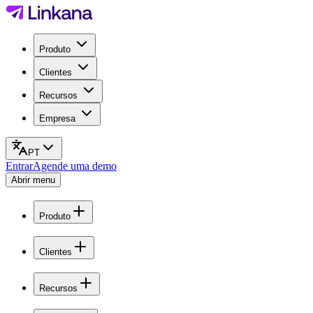
Produto
Clientes
Recursos
Empresa
PT
Entrar
Agende uma demo
Abrir menu
Produto
Clientes
Recursos