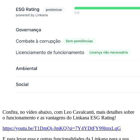
Confira, no vídeo abaixo, com Leo Cavalcanti, mais detalhes sobre
o funcionamento e as vantagens do Linkana ESG Rating!
https://youtu.be/T1DmQi-JmKQ?si=7Y4YDtFY99lmxLqG
E para levar essa e outras funcionalidades da Linkana para a sua