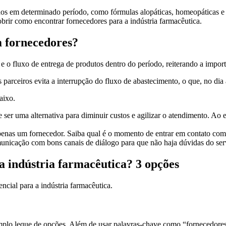
dos em determinado período, como fórmulas alopáticas, homeopáticas e f
ir como encontrar fornecedores para a indústria farmacêutica.
m fornecedores?
 e o fluxo de entrega de produtos dentro do período, reiterando a import
arceiros evita a interrupção do fluxo de abastecimento, o que, no dia a 
aixo.
 ser uma alternativa para diminuir custos e agilizar o atendimento. Ao
penas um fornecedor. Saiba qual é o momento de entrar em contato com 
unicação com bons canais de diálogo para que não haja dúvidas do ser
a indústria farmacêutica? 3 opções
ncial para a indústria farmacêutica.
lo leque de opções. Além de usar palavras-chave como “fornecedores p