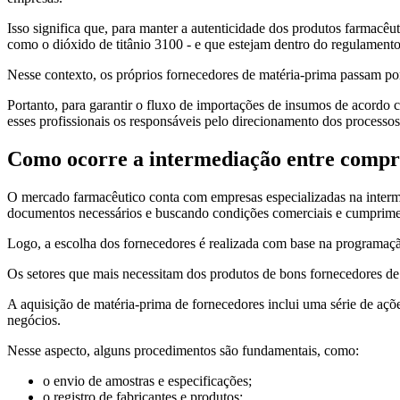
Isso significa que, para manter a autenticidade dos produtos farmacê
como o dióxido de titânio 3100 - e que estejam dentro do regulament
Nesse contexto, os próprios fornecedores de matéria-prima passam por 
Portanto, para garantir o fluxo de importações de insumos de acordo 
esses profissionais os responsáveis pelo direcionamento dos processos 
Como ocorre a intermediação entre compr
O mercado farmacêutico conta com empresas especializadas na interm
documentos necessários e buscando condições comerciais e cumprime
Logo, a escolha dos fornecedores é realizada com base na programaçã
Os setores que mais necessitam dos produtos de bons fornecedores de i
A aquisição de matéria-prima de fornecedores inclui uma série de aç
negócios.
Nesse aspecto, alguns procedimentos são fundamentais, como:
o envio de amostras e especificações;
o registro de fabricantes e produtos;