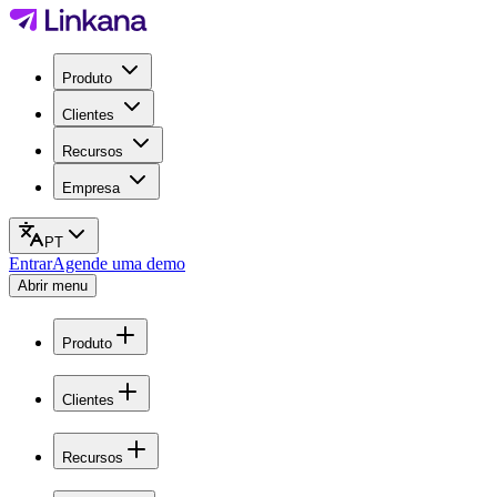
Produto
Clientes
Recursos
Empresa
PT
Entrar
Agende uma demo
Abrir menu
Produto
Clientes
Recursos