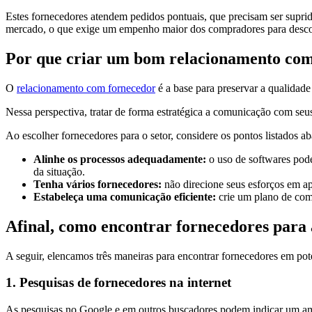
Estes fornecedores atendem pedidos pontuais, que precisam ser supri
mercado, o que exige um empenho maior dos compradores para descobr
Por que criar um bom relacionamento co
O
relacionamento com fornecedor
é a base para preservar a qualidade
Nessa perspectiva, tratar de forma estratégica a comunicação com seus p
Ao escolher fornecedores para o setor, considere os pontos listados ab
Alinhe os processos adequadamente:
o uso de softwares pode
da situação.
Tenha vários fornecedores:
não direcione seus esforços em a
Estabeleça uma comunicação eficiente:
crie um plano de com
Afinal, como encontrar fornecedores para 
A seguir, elencamos três maneiras para encontrar fornecedores em pote
1. Pesquisas de fornecedores na internet
As pesquisas no Google e em outros buscadores podem indicar um amp