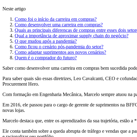
Neste artigo
Como foi o início da carreira em compras?
Como desenvolver uma carreira em compras?
Quais as principais diferenças de compras entre esses dois setor
Qual a importância de aproximar supply chain do negócio?
O que mudou após a pandemia?
Como ficou o cenário pós-pandemia do setor?
Como adaptar suprimentos aos novos cenários?
Quem é o comprador do futuro?
Saber como desenvolver uma carreira em compras bem sucedida pode se
Para saber quais são essas diretrizes, Leo Cavalcanti, CEO e cofund
Procurement Hero.
Com formação em Engenharia Mecânica, Marcelo sempre atuou na parte 
Em 2016, ele passou para o cargo de gerente de suprimentos na BFFC 
novas lojas.
Marcelo destaca que, entre os aprendizados da sua trajetória, estão a
Ele conta também sobre a queda abrupta de tráfego e vendas que a pan
e racionalizar seu portfólio.