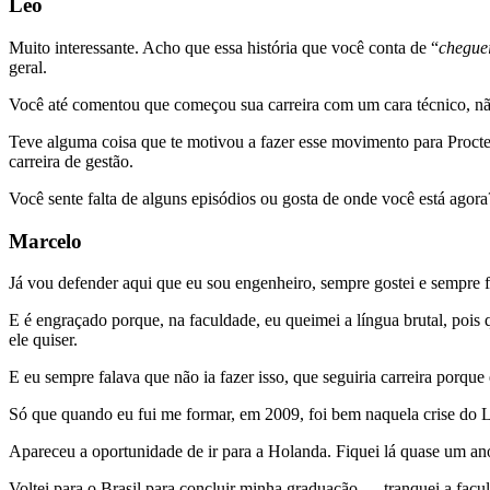
Leo
Muito interessante. Acho que essa história que você conta de “
chegue
geral.
Você até comentou que começou sua carreira com um cara técnico, 
Teve alguma coisa que te motivou a fazer esse movimento para Procter?
carreira de gestão.
Você sente falta de alguns episódios ou gosta de onde você está agor
Marcelo
Já vou defender aqui que eu sou engenheiro, sempre gostei e sempre f
E é engraçado porque, na faculdade, eu queimei a língua brutal, pois 
ele quiser.
E eu sempre falava que não ia fazer isso, que seguiria carreira porqu
Só que quando eu fui me formar, em 2009, foi bem naquela crise do Le
Apareceu a oportunidade de ir para a Holanda. Fiquei lá quase um an
Voltei para o Brasil para concluir minha graduação — tranquei a faculd