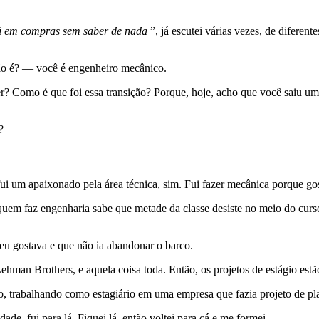
i em compras sem saber de nada
”, já escutei várias vezes, de diferen
não é? — você é engenheiro mecânico.
 Como é que foi essa transição? Porque, hoje, acho que você saiu uma c
a?
ui um apaixonado pela área técnica, sim. Fui fazer mecânica porque go
quem faz engenharia sabe que metade da classe desiste no meio do curso.
e eu gostava e que não ia abandonar o barco.
hman Brothers, e aquela coisa toda. Então, os projetos de estágio est
o, trabalhando como estagiário em uma empresa que fazia projeto de p
ade, fui para lá. Fiquei lá, então voltei para cá e me formei.