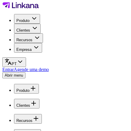
Produto
Clientes
Recursos
Empresa
PT
Entrar
Agende uma demo
Abrir menu
Produto
Clientes
Recursos