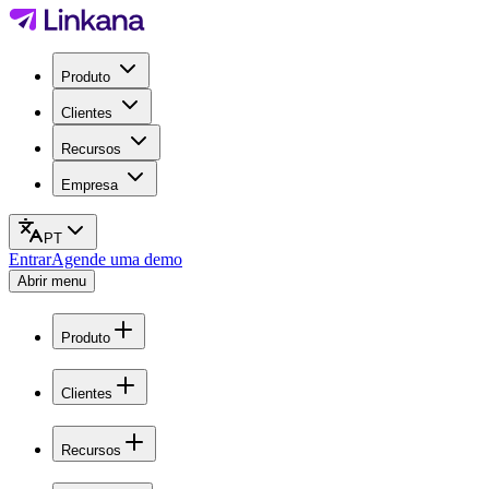
Produto
Clientes
Recursos
Empresa
PT
Entrar
Agende uma demo
Abrir menu
Produto
Clientes
Recursos