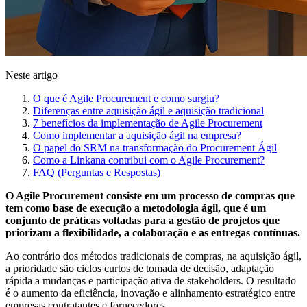
Neste artigo
O que é Agile Procurement e como surgiu?
Diferenças entre aquisição ágil e aquisição tradicional
7 benefícios da implementação de Agile Procurement
Como implementar a aquisição ágil na empresa?
O papel do SRM na transformação do Procurement Ágil
Como a Linkana contribui com o Agile Procurement?
FAQ (Perguntas e Respostas)
O Agile Procurement consiste em um processo de compras que
tem como base de execução a metodologia ágil, que é um
conjunto de práticas voltadas para a gestão de projetos que
priorizam a flexibilidade, a colaboração e as entregas contínuas.
Ao contrário dos métodos tradicionais de compras, na aquisição ágil,
a prioridade são ciclos curtos de tomada de decisão, adaptação
rápida a mudanças e participação ativa de stakeholders. O resultado
é o aumento da eficiência, inovação e alinhamento estratégico entre
empresas contratantes e fornecedores.