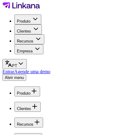
Produto
Clientes
Recursos
Empresa
PT
Entrar
Agende uma demo
Abrir menu
Produto
Clientes
Recursos