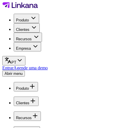
Produto
Clientes
Recursos
Empresa
PT
Entrar
Agende uma demo
Abrir menu
Produto
Clientes
Recursos