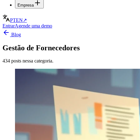
Empresa
PT
EN
↗
Entrar
Agende uma demo
Blog
Gestão de Fornecedores
434 posts nessa categoria.