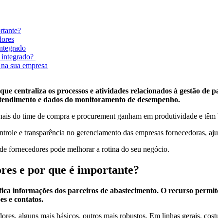
rtante?
dores
integrado
 integrado?
 na sua empresa
ue centraliza os processos e atividades relacionados à gestão de p
e atendimento e dados do monitoramento de desempenho.
onais do time de compra e procurement ganham em produtividade e têm b
ole e transparência no gerenciamento das empresas fornecedoras, ajuda
o de fornecedores pode melhorar a rotina do seu negócio.
res e por que é importante?
ca informações dos parceiros de abastecimento. O recurso permite
es e contatos.
dores, alguns mais básicos, outros mais robustos. Em linhas gerais, co