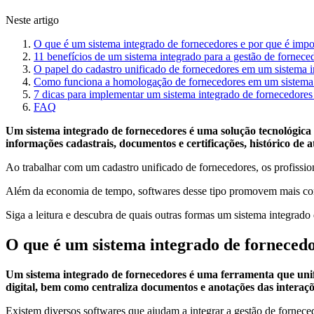
Neste artigo
O que é um sistema integrado de fornecedores e por que é impo
11 benefícios de um sistema integrado para a gestão de fornece
O papel do cadastro unificado de fornecedores em um sistema 
Como funciona a homologação de fornecedores em um sistema
7 dicas para implementar um sistema integrado de fornecedores
FAQ
Um sistema integrado de fornecedores é uma solução tecnológica q
informações cadastrais, documentos e certificações, histórico d
Ao trabalhar com um cadastro unificado de fornecedores, os profissi
Além da economia de tempo, softwares desse tipo promovem mais contr
Siga a leitura e descubra de quais outras formas um sistema integrad
O que é um sistema integrado de fornecedo
Um sistema integrado de fornecedores é uma ferramenta que unifi
digital, bem como centraliza documentos e anotações das interaçõ
Existem diversos softwares que ajudam a integrar a gestão de fornece