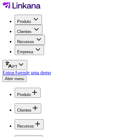
Produto
Clientes
Recursos
Empresa
PT
Entrar
Agende uma demo
Abrir menu
Produto
Clientes
Recursos