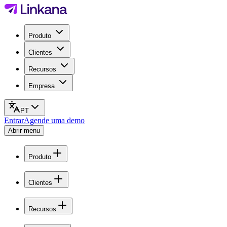
Produto
Clientes
Recursos
Empresa
PT
Entrar
Agende uma demo
Abrir menu
Produto
Clientes
Recursos