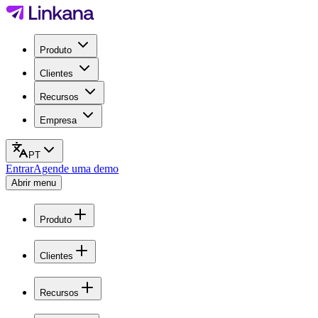
Produto
Clientes
Recursos
Empresa
PT
Entrar
Agende uma demo
Abrir menu
Produto
Clientes
Recursos