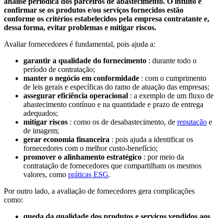
análise periódica dos parceiros de abastecimento. O intuito é
confirmar se os produtos e/ou serviços fornecidos estão
conforme os critérios estabelecidos pela empresa contratante e,
dessa forma, evitar problemas e mitigar riscos.
Avaliar fornecedores é fundamental, pois ajuda a:
garantir a qualidade do fornecimento
: durante todo o
período de contratação;
manter o negócio em conformidade
: com o cumprimento
de leis gerais e específicas do ramo de atuação das empresas;
assegurar eficiência operacional
: a exemplo de um fluxo de
abastecimento contínuo e na quantidade e prazo de entrega
adequados;
mitigar riscos
: como os de desabastecimento, de
reputação
e
de imagem;
gerar economia financeira
: pois ajuda a identificar os
fornecedores com o melhor custo-benefício;
promover o alinhamento estratégico
: por meio da
contratação de fornecedores que compartilham os mesmos
valores, como
práticas ESG
.
Por outro lado, a avaliação de fornecedores gera complicações
como:
queda da qualidade dos produtos e serviços vendidos aos