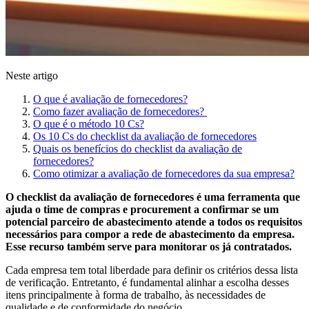
Neste artigo
O que é avaliação de fornecedores?
Como fazer avaliação de fornecedores?
O que é o método 10 Cs?
Os 10 Cs do checklist da avaliação de fornecedores
Quais os benefícios do checklist da avaliação de
fornecedores?
Como otimizar a avaliação de fornecedores da sua empresa?
O checklist da avaliação de fornecedores é uma ferramenta que
ajuda o time de compras e procurement a confirmar se um
potencial parceiro de abastecimento atende a todos os requisitos
necessários para compor a rede de abastecimento da empresa.
Esse recurso também serve para monitorar os já contratados.
Cada empresa tem total liberdade para definir os critérios dessa lista
de verificação. Entretanto, é fundamental alinhar a escolha desses
itens principalmente à forma de trabalho, às necessidades de
qualidade e de conformidade do negócio.