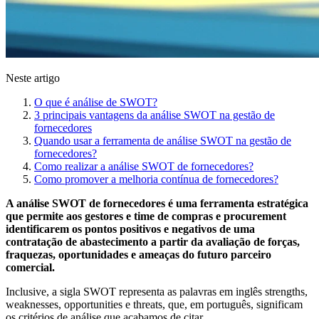
Neste artigo
O que é análise de SWOT?
3 principais vantagens da análise SWOT na gestão de
fornecedores
Quando usar a ferramenta de análise SWOT na gestão de
fornecedores?
Como realizar a análise SWOT de fornecedores?
Como promover a melhoria contínua de fornecedores?
A análise SWOT de fornecedores é uma ferramenta estratégica
que permite aos gestores e time de compras e procurement
identificarem os pontos positivos e negativos de uma
contratação de abastecimento a partir da avaliação de forças,
fraquezas, oportunidades e ameaças do futuro parceiro
comercial.
Inclusive, a sigla SWOT representa as palavras em inglês strengths,
weaknesses, opportunities e threats, que, em português, significam
os critérios de análise que acabamos de citar.