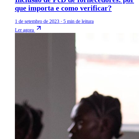
que importa e como verificar?
1 de setembro de 2023
·
5 min de leitura
Ler agora