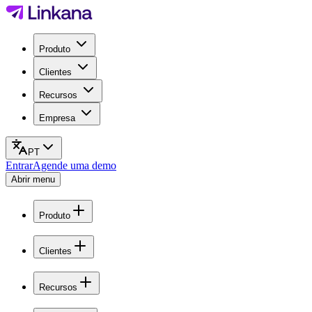
Produto
Clientes
Recursos
Empresa
PT
Entrar
Agende uma demo
Abrir menu
Produto
Clientes
Recursos