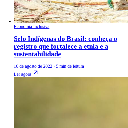
Economia Inclusiva
Selo Indígenas do Brasil: conheça o
registro que fortalece a etnia e a
sustentabilidade
16 de agosto de 2022
·
5 min de leitura
Ler agora