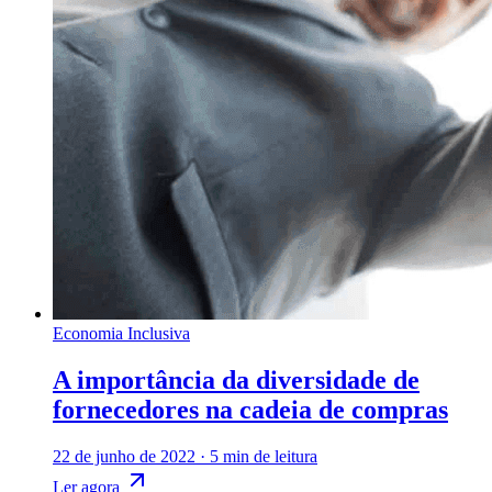
Economia Inclusiva
A importância da diversidade de
fornecedores na cadeia de compras
22 de junho de 2022
·
5 min de leitura
Ler agora