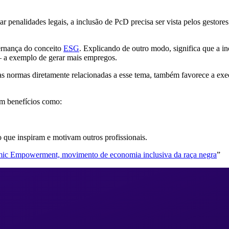
tar penalidades legais, a inclusão de PcD precisa ser vista pelos gesto
vernança do conceito
ESG
. Explicando de outro modo, significa que a i
— a exemplo de gerar mais empregos.
 normas diretamente relacionadas a esse tema, também favorece a execuç
em benefícios como:
que inspiram e motivam outros profissionais.
ic Empowerment, movimento de economia inclusiva da raça negra
”