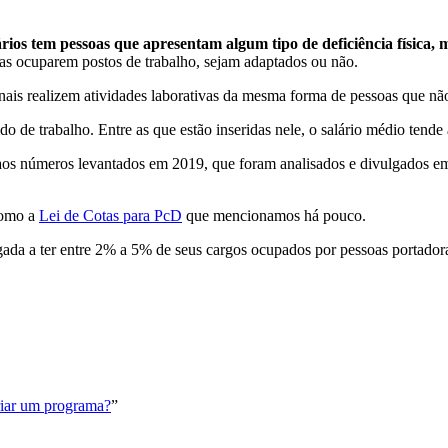
?
os tem pessoas que apresentam algum tipo de deficiência física, me
as ocuparem postos de trabalho, sejam adaptados ou não.
sionais realizem atividades laborativas da mesma forma de pessoas que 
do de trabalho. Entre as que estão inseridas nele, o salário médio ten
 aos números levantados em 2019, que foram analisados e divulgados 
 como a
Lei de Cotas para PcD
que mencionamos há pouco.
a a ter entre 2% a 5% de seus cargos ocupados por pessoas portadoras d
riar um programa?
”