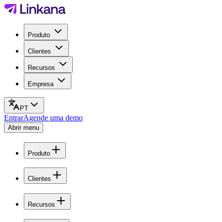
Produto
Clientes
Recursos
Empresa
PT
Entrar
Agende uma demo
Abrir menu
Produto
Clientes
Recursos