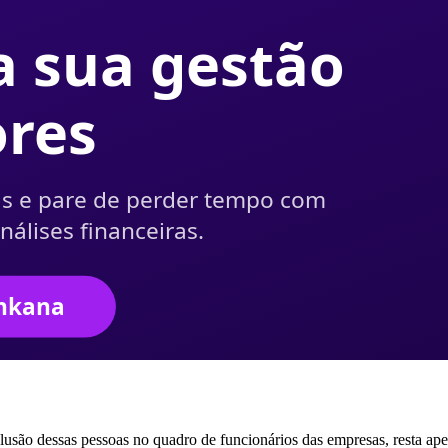
lusão dessas pessoas no quadro de funcionários das empresas, resta ap