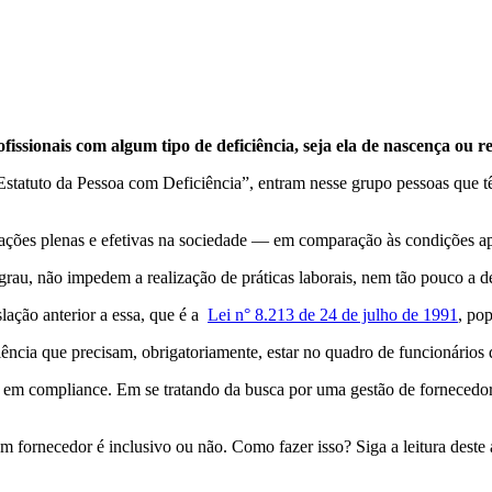
issionais com algum tipo de deficiência, seja ela de nascença ou r
statuto da Pessoa com Deficiência”, entram nesse grupo pessoas que têm 
ipações plenas e efetivas na sociedade — em comparação às condições a
grau, não impedem a realização de práticas laborais, nem tão pouco a de
ação anterior a essa, que é a
Lei n° 8.213 de 24 de julho de 1991
, po
ciência que precisam, obrigatoriamente, estar no quadro de funcionário
á em compliance. Em se tratando da busca por uma gestão de fornecedor
um fornecedor é inclusivo ou não. Como fazer isso? Siga a leitura deste