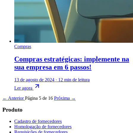
Compras
Compras estratégicas: implemente na
sua empresa em 6 passos!
13 de agosto de 2024
·
12 min de leitura
Ler agora
← Anterior
Página 5 de 16
Próxima →
Produto
Cadastro de fornecedores
Homologação de fornecedores
Requisições de fornecedores