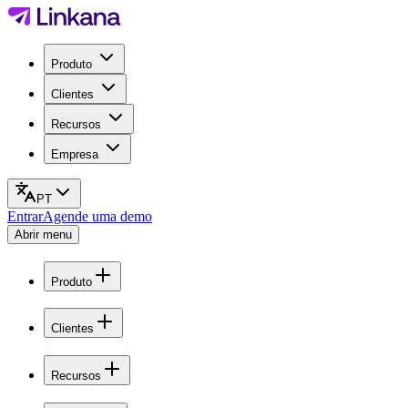
Produto
Clientes
Recursos
Empresa
PT
Entrar
Agende uma demo
Abrir menu
Produto
Clientes
Recursos