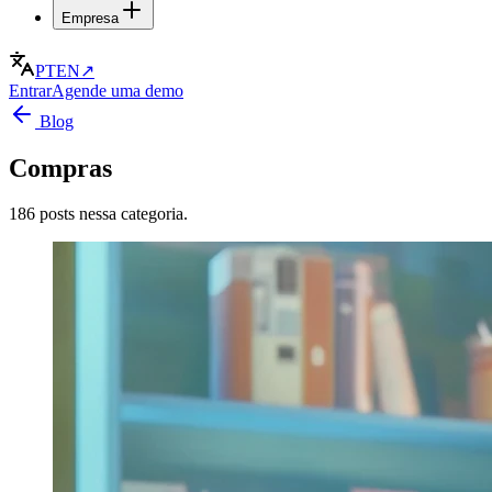
Empresa
PT
EN
↗
Entrar
Agende uma demo
Blog
Compras
186 posts nessa categoria.