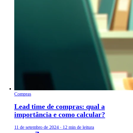
Compras
Lead time de compras: qual a
importância e como calcular?
11 de setembro de 2024
·
12 min de leitura