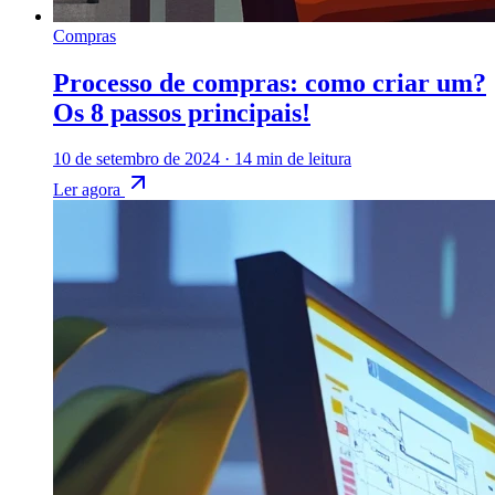
Compras
Processo de compras: como criar um?
Os 8 passos principais!
10 de setembro de 2024
·
14 min de leitura
Ler agora