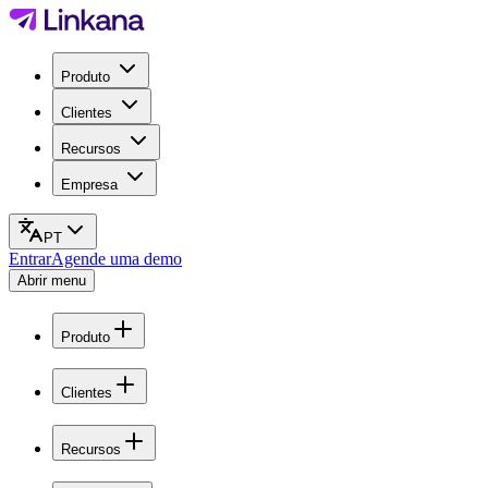
Produto
Clientes
Recursos
Empresa
PT
Entrar
Agende uma demo
Abrir menu
Produto
Clientes
Recursos