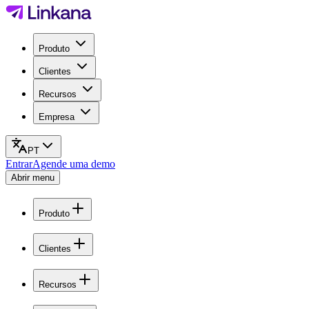
Produto
Clientes
Recursos
Empresa
PT
Entrar
Agende uma demo
Abrir menu
Produto
Clientes
Recursos