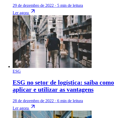
29 de dezembro de 2022
·
5 min de leitura
Ler agora
ESG
ESG no setor de logística: saiba como
aplicar e utilizar as vantagens
28 de dezembro de 2022
·
6 min de leitura
Ler agora