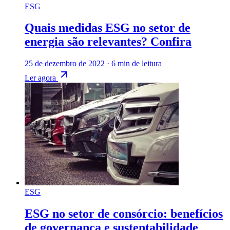
ESG
Quais medidas ESG no setor de
energia são relevantes? Confira
25 de dezembro de 2022
·
6 min de leitura
Ler agora
ESG
ESG no setor de consórcio: benefícios
de governança e sustentabilidade