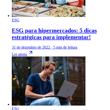
ESG
ESG para hipermercados: 5 dicas
estratégicas para implementar!
31 de dezembro de 2022
·
5 min de leitura
Ler agora
ESG