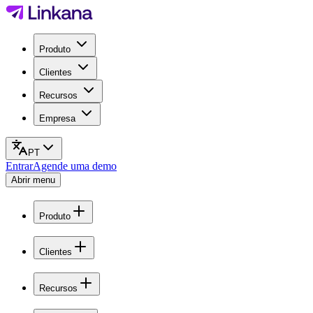
Produto
Clientes
Recursos
Empresa
PT
Entrar
Agende uma demo
Abrir menu
Produto
Clientes
Recursos