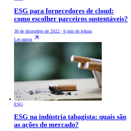
ESG para fornecedores de cloud:
como escolher parceiros sustentáveis?
30 de dezembro de 2022
·
6 min de leitura
Ler agora
ESG
ESG na indústria tabagista: quais são
as ações do mercado?