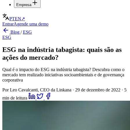
Empresa
PT
EN
↗
Entrar
Agende uma demo
Blog
/
ESG
ESG
ESG na indústria tabagista: quais são as
ações do mercado?
Qual é o impacto do ESG na indústria tabagista? Descubra como o
mercado tem realizado iniciativas socioambientais e de governança
corporativa
Por Leo Cavalcanti, CEO da Linkana
·
29 de dezembro de 2022
·
5
min de leitura