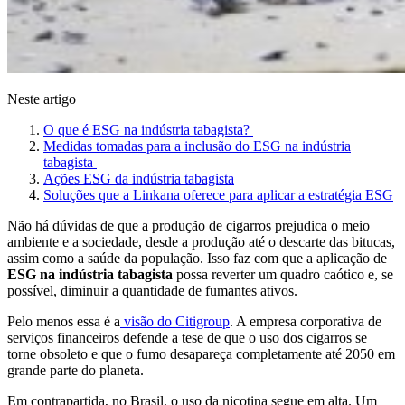
Neste artigo
O que é ESG na indústria tabagista?
Medidas tomadas para a inclusão do ESG na indústria
tabagista
Ações ESG da indústria tabagista
Soluções que a Linkana oferece para aplicar a estratégia ESG
Não há dúvidas de que a produção de cigarros prejudica o meio
ambiente e a sociedade, desde a produção até o descarte das bitucas,
assim como a saúde da população. Isso faz com que a aplicação de
ESG na indústria tabagista
possa reverter um quadro caótico e, se
possível, diminuir a quantidade de fumantes ativos.
Pelo menos essa é a
visão do Citigroup
. A empresa corporativa de
serviços financeiros defende a tese de que o uso dos cigarros se
torne obsoleto e que o fumo desapareça completamente até 2050 em
grande parte do planeta.
Em contrapartida, no Brasil, o uso da nicotina segue em alta. Um