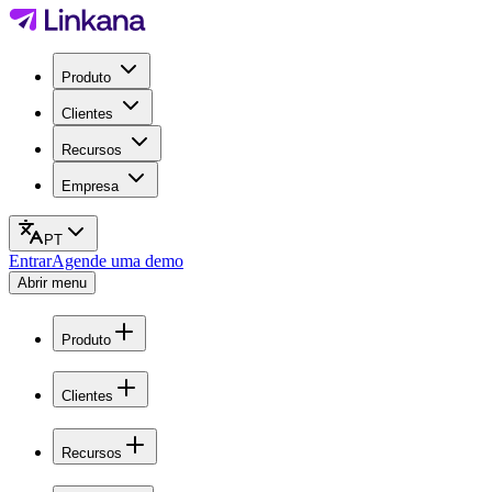
Produto
Clientes
Recursos
Empresa
PT
Entrar
Agende uma demo
Abrir menu
Produto
Clientes
Recursos