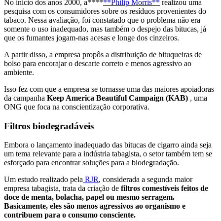
No início dos anos 2000, a****
**Philip Morris**
realizou uma
pesquisa com os consumidores sobre os resíduos provenientes do
tabaco. Nessa avaliação, foi constatado que o problema não era
somente o uso inadequado, mas também o despejo das bitucas, já
que os fumantes jogam-nas acesas e longe dos cinzeiros.
A partir disso, a empresa propôs a distribuição de bituqueiras de
bolso para encorajar o descarte correto e menos agressivo ao
ambiente.
Isso fez com que a empresa se tornasse uma das maiores apoiadoras
da campanha
Keep America Beautiful Campaign (KAB)
, uma
ONG que foca na conscientização corporativa.
Filtros biodegradáveis
Embora o lançamento inadequado das bitucas de cigarro ainda seja
um tema relevante para a indústria tabagista, o setor também tem se
esforçado para encontrar soluções para a biodegradação.
Um estudo realizado pela
RJR
, considerada a segunda maior
empresa tabagista, trata da criação de
filtros comestíveis feitos de
doce de menta, bolacha, papel ou mesmo serragem.
Basicamente, eles são menos agressivos ao organismo e
contribuem para o consumo consciente.