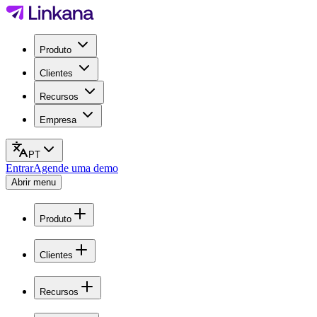
Produto
Clientes
Recursos
Empresa
PT
Entrar
Agende uma demo
Abrir menu
Produto
Clientes
Recursos