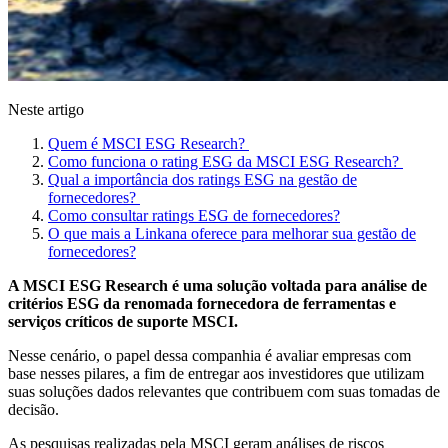
Neste artigo
Quem é MSCI ESG Research?
Como funciona o rating ESG da MSCI ESG Research?
Qual a importância dos ratings ESG na gestão de
fornecedores?
Como consultar ratings ESG de fornecedores?
O que mais a Linkana oferece para melhorar sua gestão de
fornecedores?
A MSCI ESG Research é uma solução voltada para análise de
critérios ESG da renomada fornecedora de ferramentas e
serviços críticos de suporte MSCI.
Nesse cenário, o papel dessa companhia é avaliar empresas com
base nesses pilares, a fim de entregar aos investidores que utilizam
suas soluções dados relevantes que contribuem com suas tomadas de
decisão.
As pesquisas realizadas pela MSCI geram análises de riscos