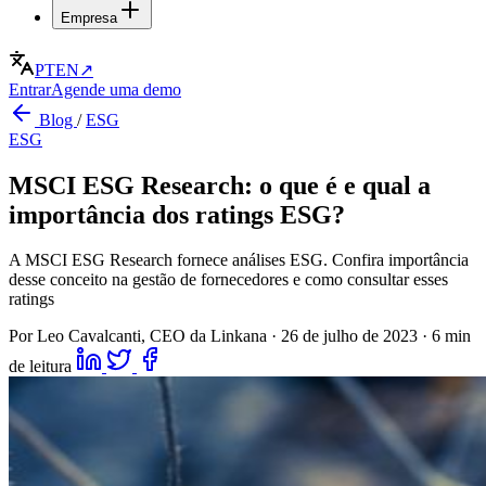
Empresa
PT
EN
↗
Entrar
Agende uma demo
Blog
/
ESG
ESG
MSCI ESG Research: o que é e qual a
importância dos ratings ESG?
A MSCI ESG Research fornece análises ESG. Confira importância
desse conceito na gestão de fornecedores e como consultar esses
ratings
Por Leo Cavalcanti, CEO da Linkana
·
26 de julho de 2023
·
6 min
de leitura