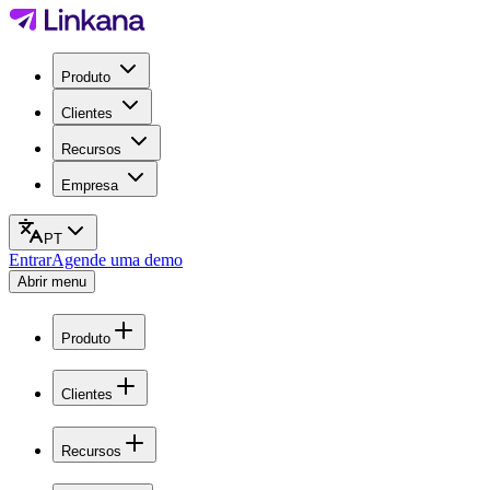
Produto
Clientes
Recursos
Empresa
PT
Entrar
Agende uma demo
Abrir menu
Produto
Clientes
Recursos