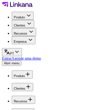
Produto
Clientes
Recursos
Empresa
PT
Entrar
Agende uma demo
Abrir menu
Produto
Clientes
Recursos