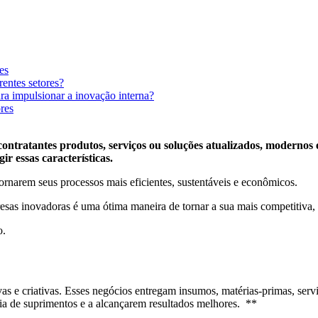
es
entes setores?
ra impulsionar a inovação interna?
ores
ontratantes produtos, serviços ou soluções atualizados, modernos e
r essas características.
ornarem seus processos mais eficientes, sustentáveis e econômicos.
sas inovadoras é uma ótima maneira de tornar a sua mais competitiva, r
o.
s e criativas. Esses negócios entregam insumos, matérias-primas, serv
ia de suprimentos e a alcançarem resultados melhores. **