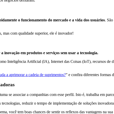
ros negócios deixaram.
pidamente o funcionamento do mercado e a vida dos usuários
. São
os, mas com qualidade superior, ele é inovador!
 inovação em produtos e serviços sem usar a tecnologia.
omo Inteligência Artificial (IA), Internet das Coisas (IoT), recursos d
juda a aprimorar a cadeia de suprimentos?
” e confira diferentes formas 
vadoras
tuma se associar a companhias com esse perfil. Isto é, trabalha em par
as tecnologias, reduzir o tempo de implementação de soluções inovador
orma, você tem boas chances de sentir os reflexos das vantagens na sua