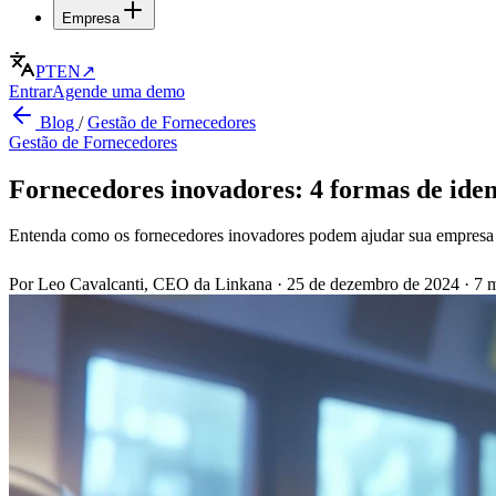
Empresa
PT
EN
↗
Entrar
Agende uma demo
Blog
/
Gestão de Fornecedores
Gestão de Fornecedores
Fornecedores inovadores: 4 formas de iden
Entenda como os fornecedores inovadores podem ajudar sua empresa a s
Por Leo Cavalcanti, CEO da Linkana
·
25 de dezembro de 2024
·
7 m