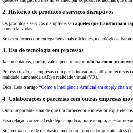
questões antigas, ou mesmo se antecipar às possíveis lacunas que out
2. Histórico de produtos e serviços disruptivos
Os produtos e serviços disruptivos são
aqueles que transformam ra
comercializadas.
Se o seu fornecedor entrega itens mais eficientes, tecnológicos, barat
3. Uso de tecnologia em processos
Já comentamos, porém, vale a pena reforçar:
não há como promover a
Por essa razão, as empresas com perfis inovadores utilizam recursos c
realidade aumentada (AR) e realidade virtual (VR).
Dica! Leia o artigo “
Como a Inteligência Artificial em supply chain a
4. Colaborações e parcerias com outras empresas ino
Outro importante sinal de que um fornecedor é inovador é que ele cos
Essa relação comercial estratégica ajuda a, por exemplo, acessar nov
Se tiver na sua rede de abastecimento um fornecedor que atua dessa f