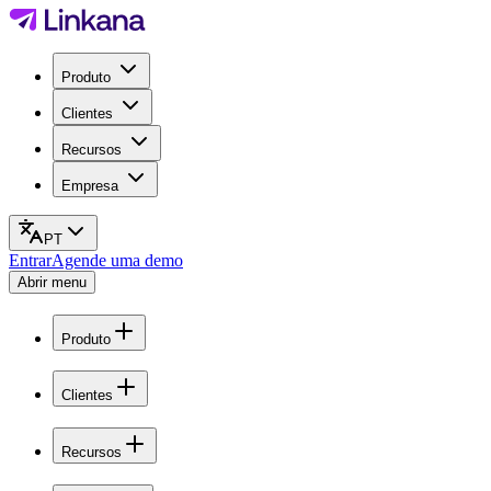
Produto
Clientes
Recursos
Empresa
PT
Entrar
Agende uma demo
Abrir menu
Produto
Clientes
Recursos