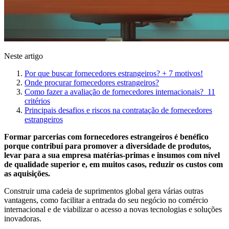
Neste artigo
Por que buscar fornecedores estrangeiros? + 7 motivos!
Onde procurar fornecedores estrangeiros?
Como fazer a avaliação de fornecedores internacionais? 11
critérios
Principais desafios e riscos na contratação de fornecedores
estrangeiros
Formar parcerias com fornecedores estrangeiros é benéfico
porque contribui para promover a diversidade de produtos,
levar para a sua empresa matérias-primas e insumos com nível
de qualidade superior e, em muitos casos, reduzir os custos com
as aquisições.
Construir uma cadeia de suprimentos global gera várias outras
vantagens, como facilitar a entrada do seu negócio no comércio
internacional e de viabilizar o acesso a novas tecnologias e soluções
inovadoras.