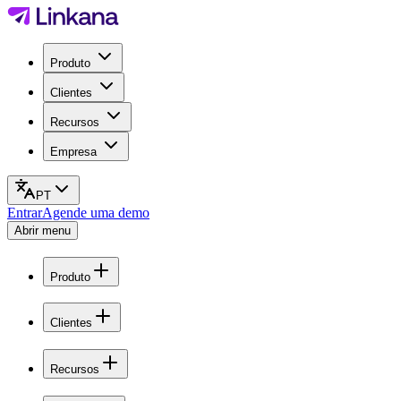
Produto
Clientes
Recursos
Empresa
PT
Entrar
Agende uma demo
Abrir menu
Produto
Clientes
Recursos