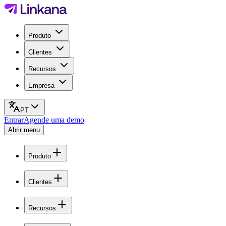
Produto
Clientes
Recursos
Empresa
PT
Entrar
Agende uma demo
Abrir menu
Produto
Clientes
Recursos