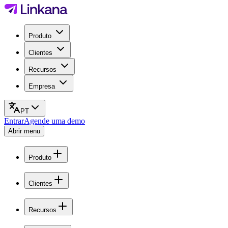
Produto
Clientes
Recursos
Empresa
PT
Entrar
Agende uma demo
Abrir menu
Produto
Clientes
Recursos