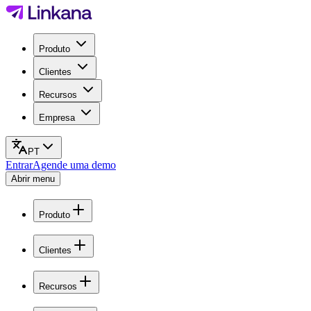
Produto
Clientes
Recursos
Empresa
PT
Entrar
Agende uma demo
Abrir menu
Produto
Clientes
Recursos