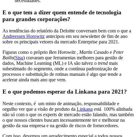
necessidades.
E o que tem a dizer quem entende de tecnologia
para grandes corporações?
As tendências do relatório da Deloitte conversam bem com o que a
Andreessen Horowitz
antecipou em seu newsletter de fim de ano
sobre os principais vetores da mercado Enterprise para 2021.
Figuras como o próprio
Ben Horowitz
,
Martin Casado
e
Peter
Bailis
(
Sisu
) cravaram que ferramentas melhores para gestão de
dados, Machine Learning (ML) e IA são talvez o
trend
mais
subestimado do segmento, onde a contínua padronização de
processos e substituição de rotinas manuais é algo que tende a
acelerar ainda mais ano que vem.
E o que podemos esperar da Linkana para 2021?
Neste contexto, é um misto de animação, responsabilidade e
orgulho ver que a visão de produto da
Linkana
está 100% alinhada
não só com o que os experts de mercado estão falando, mas também
o que nossos clientes buscam incessantemente ter e melhorar na
gestão da sua empresa e na gestão de riscos de fornecedores.
Com isso, devemos um agradecimento especial a todos nossos