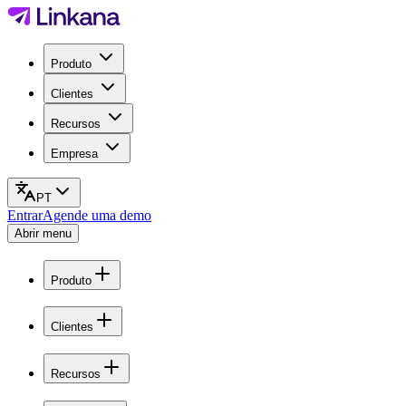
Produto
Clientes
Recursos
Empresa
PT
Entrar
Agende uma demo
Abrir menu
Produto
Clientes
Recursos