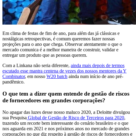
Em clima de festas de fim de ano, para além das já clássicas e
nostálgicas retrospectivas, é comum queremos fazer nossas
projeções para o ano que chega. Observar atentamente o que o
mercado comunica é a melhor maneira de construir, validar e
entregar um produto que as pessoas querem.
Com a Linkana não seria diferente,
ainda mais depois de termos
escutado esse mantra centena de vezes dos nossos mentores da Y
Combinator
, em nosso
W20 batch
ainda num início de ano pré-
pandêmico.
O que tem a dizer quem entende de gestão de riscos
de fornecedores em grandes corporações?
No apagar das luzes desse nosso maluco 2020, a Deloitte divulgou
sua Pesquisa
Global de Gestão de Risco de Terceiros para 2020
,
trazendo um recorte bem interessante do cenário brasileiro e o que
nos aguarda em 2021 e nos próximos anos no mercado de grandes
corporações no que diz respeito à gestão de riscos de fornecedores e