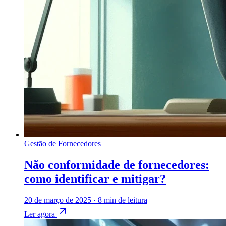
Gestão de Fornecedores
Não conformidade de fornecedores:
como identificar e mitigar?
20 de março de 2025
·
8 min de leitura
Ler agora