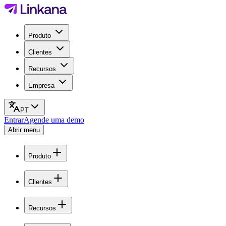
Produto
Clientes
Recursos
Empresa
PT
Entrar
Agende uma demo
Abrir menu
Produto
Clientes
Recursos