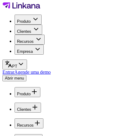
Produto
Clientes
Recursos
Empresa
PT
Entrar
Agende uma demo
Abrir menu
Produto
Clientes
Recursos