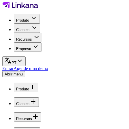
Produto
Clientes
Recursos
Empresa
PT
Entrar
Agende uma demo
Abrir menu
Produto
Clientes
Recursos