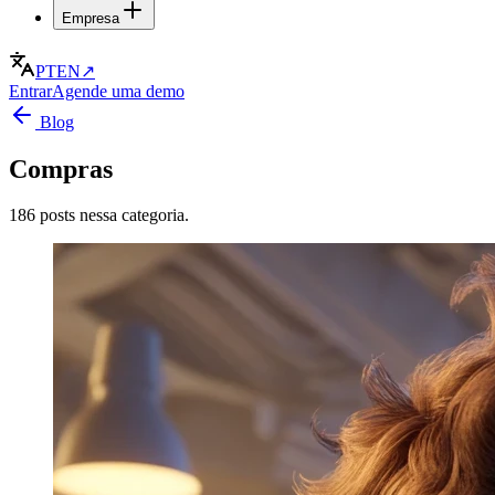
Empresa
PT
EN
↗
Entrar
Agende uma demo
Blog
Compras
186 posts nessa categoria.