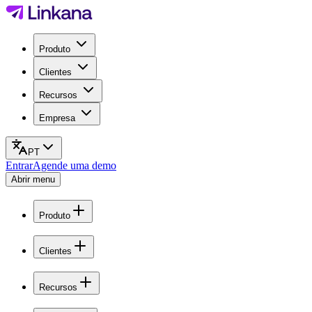
Produto
Clientes
Recursos
Empresa
PT
Entrar
Agende uma demo
Abrir menu
Produto
Clientes
Recursos