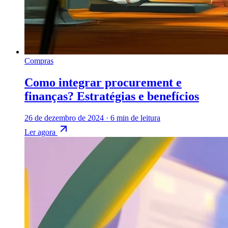
Compras
Como integrar procurement e
finanças? Estratégias e benefícios
26 de dezembro de 2024
·
6 min de leitura
Ler agora