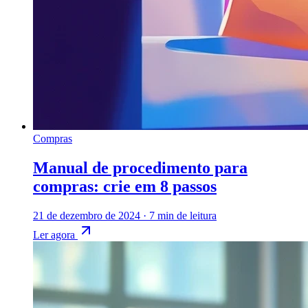
Compras
Manual de procedimento para
compras: crie em 8 passos
21 de dezembro de 2024
·
7 min de leitura
Ler agora