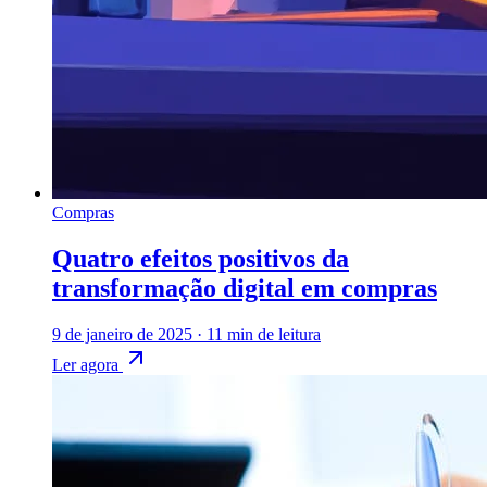
Compras
Quatro efeitos positivos da
transformação digital em compras
9 de janeiro de 2025
·
11 min de leitura
Ler agora