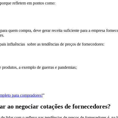
 porque refletem em pontos como:
para quem compra, deve gerar receita suficiente para a empresa fornece
es.
ipais influências sobre as tendências de preços de fornecedores:
de produtos, a exemplo de guerras e pandemias;
ompleto para compradores!
”
rar ao negociar cotações de fornecedores?
 de lidar com o reflexo nas tendências de preços de fornecedores é, na 