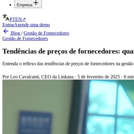
Empresa
PT
EN
↗
Entrar
Agende uma demo
Blog
/
Gestão de Fornecedores
Gestão de Fornecedores
Tendências de preços de fornecedores: quai
Entenda o reflexo das tendências de preços de fornecedores na gestão 
Por Leo Cavalcanti, CEO da Linkana
·
5 de fevereiro de 2025
·
6 min