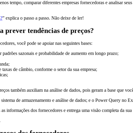
os tempo, comparar diferentes empresas fornecedoras e analisar seus h
s?
” explica o passo a passo. Não deixe de ler!
a prever tendências de preços?
ecedores, você pode se apoiar nas seguintes bases:
car padrões sazonais e probabilidade de aumento em longo prazo;
anda;
e taxas de câmbio, conforme o setor da sua empresa;
icas;
reços também auxiliam na análise de dados, pois geram a base que você 
, sistema de armazenamento e análise de dados; e o Power Query no Ex
s as informações dos fornecedores e entrega uma visão completa da sua
.
preços dos fornecedores