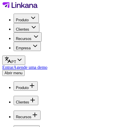
Produto
Clientes
Recursos
Empresa
PT
Entrar
Agende uma demo
Abrir menu
Produto
Clientes
Recursos