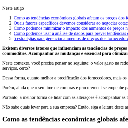
Neste artigo
Como as tendências econômicas globais afetam os preços dos f
Quais fatores específicos devemos considerar ao negociar cota
Como podemos minimizar o impacto dos aumentos de preços no
Como podemos usar a análise de dados para prever tendências 
5 estratégias para gerenciar aumentos de preços dos fornecedor
Existem diversos fatores que influenciam as tendências de preços d
commodities. Acompanhar as mudanças é essencial para otimizar 
Neste contexto, você precisa pensar no seguinte: o valor gasto na red
serviços, certo?
Dessa forma, quanto melhor a precificação dos fornecedores, mais os va
Porém, ainda que o seu time de compras e procurement se empenhe par
Portanto, a melhor forma de lidar com as alterações é acompanhar as 
Não sabe quais levar para a sua empresa? Então, siga a leitura deste a
Como as tendências econômicas globais afe