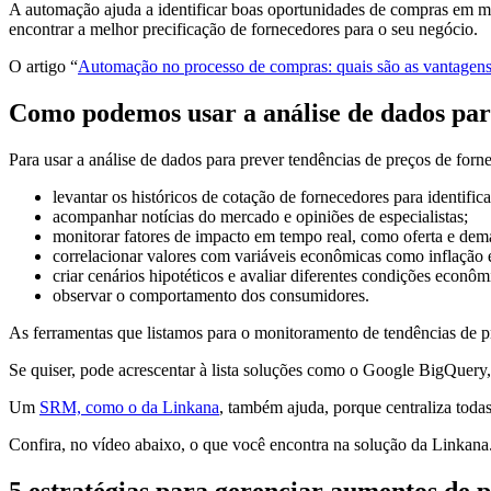
A automação ajuda a identificar boas oportunidades de compras em men
encontrar a melhor precificação de fornecedores para o seu negócio.
O artigo “
Automação no processo de compras: quais são as vantagen
Como podemos usar a análise de dados par
Para usar a análise de dados para prever tendências de preços de forn
levantar os históricos de cotação de fornecedores para identifi
acompanhar notícias do mercado e opiniões de especialistas;
monitorar fatores de impacto em tempo real, como oferta e dem
correlacionar valores com variáveis econômicas como inflação 
criar cenários hipotéticos e avaliar diferentes condições econôm
observar o comportamento dos consumidores.
As ferramentas que listamos para o monitoramento de tendências de p
Se quiser, pode acrescentar à lista soluções como o Google BigQuery
Um
SRM, como o da Linkana
, também ajuda, porque centraliza toda
Confira, no vídeo abaixo, o que você encontra na solução da Linkana
5 estratégias para gerenciar aumentos de 