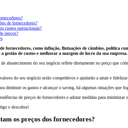
ornecedores?
ções de fornecedores?
s custos operacionais?
de preços?
es
e fornecedores, como inflação, flutuações de câmbios, política comer
a gestão de custos e melhorar a margem de lucro da sua empresa.
e de abastecimento do seu negócio reflete diretamente no preço que cobr
lores do seu negócio serão competitivos e ajudarão a atrair e fidelizar
a diminuir os gastos e alcançar o saving, há algumas situações que f
tendências de preços de fornecedores e adotar medidas para minimizar 
rtigo e descubra!
tam os preços dos fornecedores?