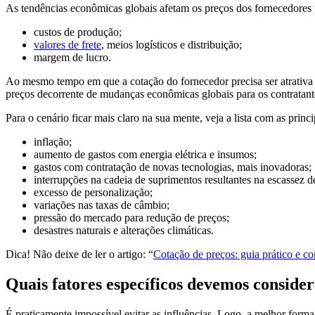
As tendências econômicas globais afetam os preços dos fornecedores
custos de produção;
valores de frete
, meios logísticos e distribuição;
margem de lucro.
Ao mesmo tempo em que a cotação do fornecedor precisa ser atrativa 
preços decorrente de mudanças econômicas globais para os contratant
Para o cenário ficar mais claro na sua mente, veja a lista com as princ
inflação;
aumento de gastos com energia elétrica e insumos;
gastos com contratação de novas tecnologias, mais inovadoras;
interrupções na cadeia de suprimentos resultantes na escassez 
excesso de personalização;
variações nas taxas de câmbio;
pressão do mercado para redução de preços;
desastres naturais e alterações climáticas.
Dica! Não deixe de ler o artigo: “
Cotação de preços: guia prático e c
Quais fatores específicos devemos conside
É praticamente impossível evitar as influências. Logo, a melhor forma