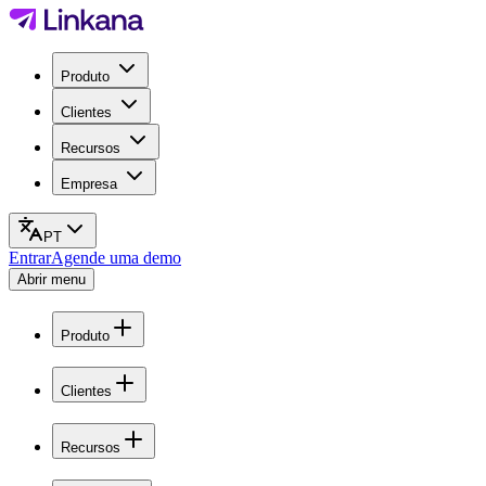
Produto
Clientes
Recursos
Empresa
PT
Entrar
Agende uma demo
Abrir menu
Produto
Clientes
Recursos