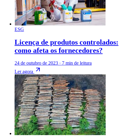
ESG
Licença de produtos controlados:
como afeta os fornecedores?
24 de outubro de 2023
·
7 min de leitura
Ler agora