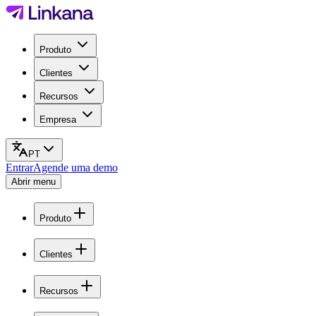
Produto
Clientes
Recursos
Empresa
PT
Entrar
Agende uma demo
Abrir menu
Produto
Clientes
Recursos