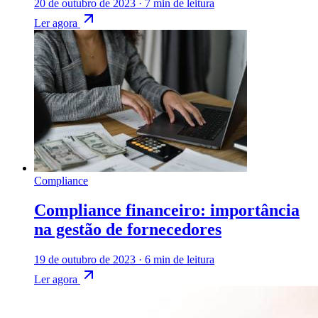
20 de outubro de 2023
·
7 min de leitura
Ler agora
Compliance
Compliance financeiro: importância
na gestão de fornecedores
19 de outubro de 2023
·
6 min de leitura
Ler agora