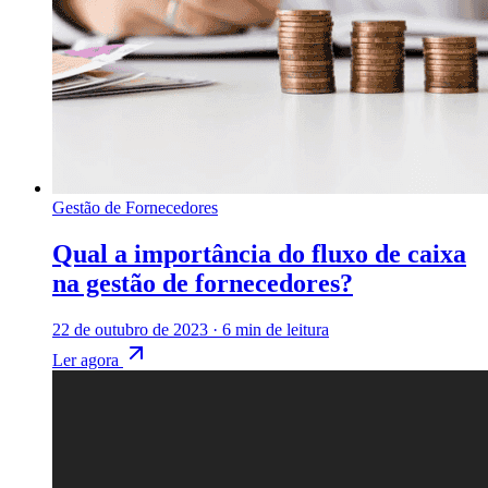
Gestão de Fornecedores
Qual a importância do fluxo de caixa
na gestão de fornecedores?
22 de outubro de 2023
·
6 min de leitura
Ler agora