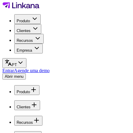
Produto
Clientes
Recursos
Empresa
PT
Entrar
Agende uma demo
Abrir menu
Produto
Clientes
Recursos