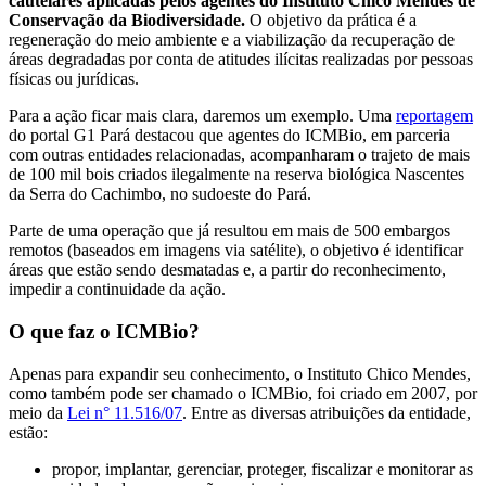
cautelares aplicadas pelos agentes do Instituto Chico Mendes de
Conservação da Biodiversidade.
O objetivo da prática é a
regeneração do meio ambiente e a viabilização da recuperação de
áreas degradadas por conta de atitudes ilícitas realizadas por pessoas
físicas ou jurídicas.
Para a ação ficar mais clara, daremos um exemplo. Uma
reportagem
do portal G1 Pará destacou que agentes do ICMBio, em parceria
com outras entidades relacionadas, acompanharam o trajeto de mais
de 100 mil bois criados ilegalmente na reserva biológica Nascentes
da Serra do Cachimbo, no sudoeste do Pará.
Parte de uma operação que já resultou em mais de 500 embargos
remotos (baseados em imagens via satélite), o objetivo é identificar
áreas que estão sendo desmatadas e, a partir do reconhecimento,
impedir a continuidade da ação.
O que faz o ICMBio?
Apenas para expandir seu conhecimento, o Instituto Chico Mendes,
como também pode ser chamado o ICMBio, foi criado em 2007, por
meio da
Lei n° 11.516/07
. Entre as diversas atribuições da entidade,
estão:
propor, implantar, gerenciar, proteger, fiscalizar e monitorar as