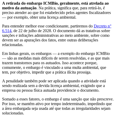
A retirada do embargo ICMBio, geralmente, está atrelada ao
motivo da autuação
. Na prática, significa que, para retirá-lo, é
preciso atender ao que foi estabelecido pelos agentes fiscalizadores
— por exemplo, obter uma licença ambiental.
Para entender melhor esse condicionante, partiremos do
Decreto n°
6.514
, de 22 de julho de 2028. O documento dá as tratativas sobre
sanções e infrações administrativas ao meio ambiente, sobre como
devem ser as apurações dos fatos, entre outras deliberações
relacionadas.
Em linhas gerais, os embargos — a exemplo do embargo ICMBio
— são as medidas mais difíceis de serem resolvidas, e as que mais
trazem transtornos para os autuados. Isso acontece porque,
comumente, o embargo é vinculado a uma multa ambiental, que
tem, por objetivo, impedir que a prática ilícita prossiga.
A penalidade também pode ser aplicada quando a atividade está
sendo realizada sem a devida licença ambiental, exigindo que a
empresa ou pessoa física autuada providencie o documento.
Somado a esses fatores, o embargo é uma sanção que não prescreve.
Por isso, se mantém ativo por tempo indeterminado, impedindo que
a área embargada seja usada até que todas as irregularidades sejam
solucionadas.