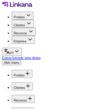
Produto
Clientes
Recursos
Empresa
PT
Entrar
Agende uma demo
Abrir menu
Produto
Clientes
Recursos