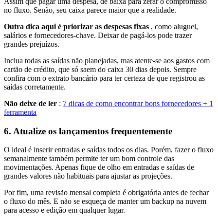
Assim que pagar uma despesa, dê baixa para zerar o compromisso
no fluxo. Senão, seu caixa parece maior que a realidade.
Outra dica aqui é priorizar as despesas fixas
, como aluguel,
salários e fornecedores-chave. Deixar de pagá-los pode trazer
grandes prejuízos.
Inclua todas as saídas não planejadas, mas atente-se aos gastos com
cartão de crédito, que só saem do caixa 30 dias depois. Sempre
confira com o extrato bancário para ter certeza de que registrou as
saídas corretamente.
Não deixe de ler
:
7 dicas de como encontrar bons fornecedores + 1
ferramenta
6. Atualize os lançamentos frequentemente
O ideal é inserir entradas e saídas todos os dias. Porém, fazer o fluxo
semanalmente também permite ter um bom controle das
movimentações. Apenas fique de olho em entradas e saídas de
grandes valores não habituais para ajustar as projeções.
Por fim, uma revisão mensal completa é obrigatória antes de fechar
o fluxo do mês. E não se esqueça de manter um backup na nuvem
para acesso e edição em qualquer lugar.