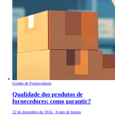
Gestão de Fornecedores
Qualidade dos produtos de
fornecedores: como garantir?
22 de dezembro de 2024
·
6 min de leitura