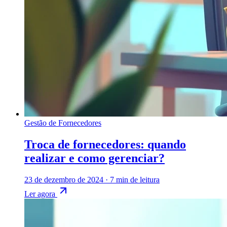
Gestão de Fornecedores
Troca de fornecedores: quando
realizar e como gerenciar?
23 de dezembro de 2024
·
7 min de leitura
Ler agora