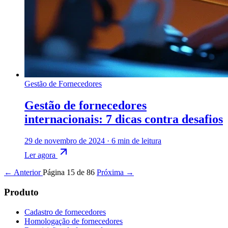
Gestão de Fornecedores
Gestão de fornecedores
internacionais: 7 dicas contra desafios
29 de novembro de 2024
·
6 min de leitura
Ler agora
← Anterior
Página 15 de 86
Próxima →
Produto
Cadastro de fornecedores
Homologação de fornecedores