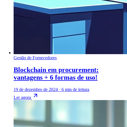
Gestão de Fornecedores
Blockchain em procurement:
vantagens + 6 formas de uso!
19 de dezembro de 2024
·
6 min de leitura
Ler agora