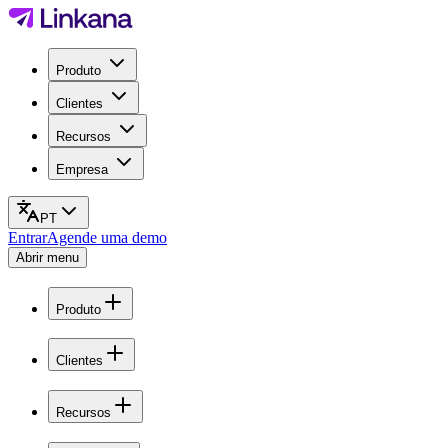
Produto
Clientes
Recursos
Empresa
PT
Entrar
Agende uma demo
Abrir menu
Produto
Clientes
Recursos