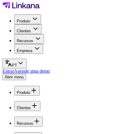
Produto
Clientes
Recursos
Empresa
PT
Entrar
Agende uma demo
Abrir menu
Produto
Clientes
Recursos