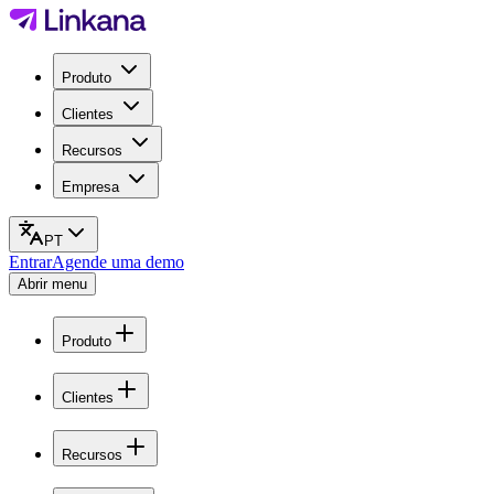
Produto
Clientes
Recursos
Empresa
PT
Entrar
Agende uma demo
Abrir menu
Produto
Clientes
Recursos