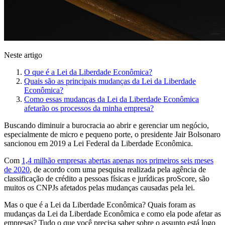
Neste artigo
O que é a Lei da Liberdade Econômica?
Quais são as principais mudanças da Lei da Liberdade
Econômica?
Como essas mudanças da Lei da Liberdade Econômica
afetarão os processos da minha empresa?
Buscando diminuir a burocracia ao abrir e gerenciar um negócio,
especialmente de micro e pequeno porte, o presidente Jair Bolsonaro
sancionou em 2019 a Lei Federal da Liberdade Econômica.
Com
1,4 milhão empresas abertas apenas nos primeiros seis meses
de 2020
, de acordo com uma pesquisa realizada pela agência de
classificação de crédito a pessoas físicas e jurídicas proScore, são
muitos os CNPJs afetados pelas mudanças causadas pela lei.
Mas o que é a Lei da Liberdade Econômica? Quais foram as
mudanças da Lei da Liberdade Econômica e como ela pode afetar as
empresas? Tudo o que você precisa saber sobre o assunto está logo