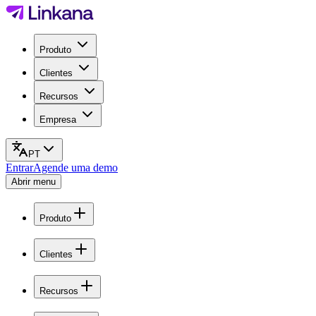
Produto
Clientes
Recursos
Empresa
PT
Entrar
Agende uma demo
Abrir menu
Produto
Clientes
Recursos