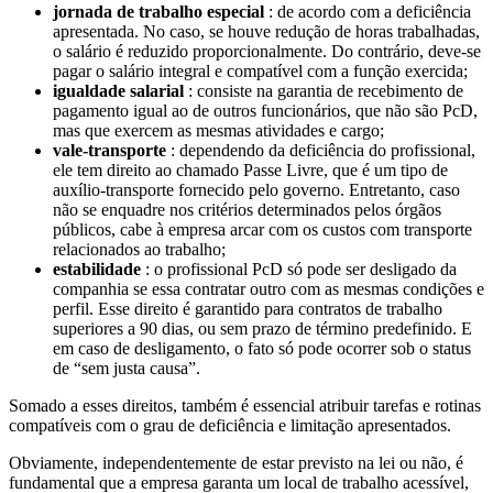
jornada de trabalho especial
: de acordo com a deficiência
apresentada. No caso, se houve redução de horas trabalhadas,
o salário é reduzido proporcionalmente. Do contrário, deve-se
pagar o salário integral e compatível com a função exercida;
igualdade salarial
: consiste na garantia de recebimento de
pagamento igual ao de outros funcionários, que não são PcD,
mas que exercem as mesmas atividades e cargo;
vale-transporte
: dependendo da deficiência do profissional,
ele tem direito ao chamado Passe Livre, que é um tipo de
auxílio-transporte fornecido pelo governo. Entretanto, caso
não se enquadre nos critérios determinados pelos órgãos
públicos, cabe à empresa arcar com os custos com transporte
relacionados ao trabalho;
estabilidade
: o profissional PcD só pode ser desligado da
companhia se essa contratar outro com as mesmas condições e
perfil. Esse direito é garantido para contratos de trabalho
superiores a 90 dias, ou sem prazo de término predefinido. E
em caso de desligamento, o fato só pode ocorrer sob o status
de “sem justa causa”.
Somado a esses direitos, também é essencial atribuir tarefas e rotinas
compatíveis com o grau de deficiência e limitação apresentados.
Obviamente, independentemente de estar previsto na lei ou não, é
fundamental que a empresa garanta um local de trabalho acessível,