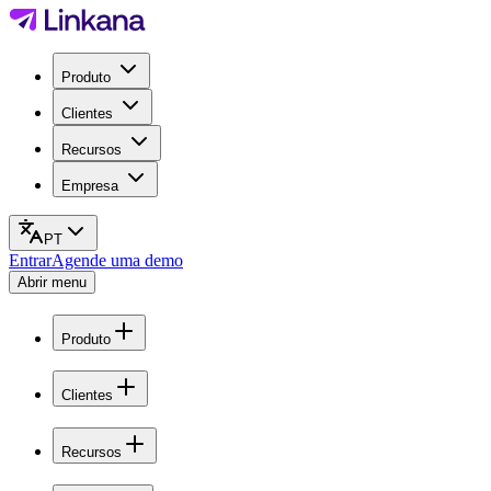
Produto
Clientes
Recursos
Empresa
PT
Entrar
Agende uma demo
Abrir menu
Produto
Clientes
Recursos