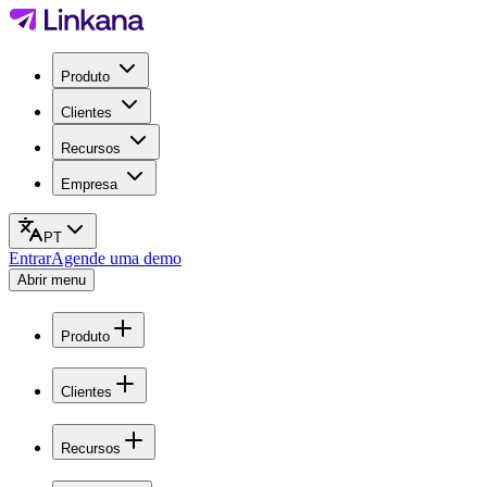
Produto
Clientes
Recursos
Empresa
PT
Entrar
Agende uma demo
Abrir menu
Produto
Clientes
Recursos