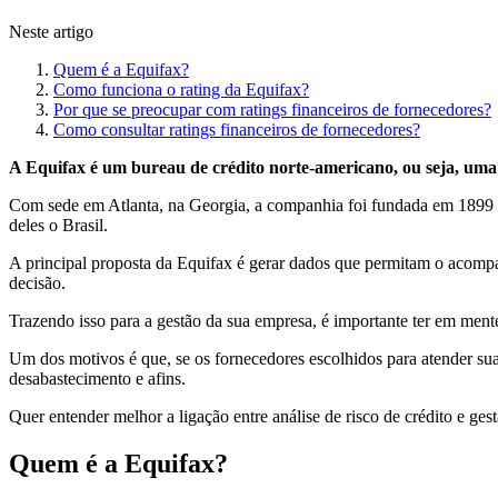
Neste artigo
Quem é a Equifax?
Como funciona o rating da Equifax?
Por que se preocupar com ratings financeiros de fornecedores?
Como consultar ratings financeiros de fornecedores?
A Equifax é um bureau de crédito norte-americano, ou seja, uma e
Com sede em Atlanta, na Georgia, a companhia foi fundada em 1899 
deles o Brasil.
A principal proposta da Equifax é gerar dados que permitam o acompa
decisão.
Trazendo isso para a gestão da sua empresa, é importante ter em men
Um dos motivos é que, se os fornecedores escolhidos para atender sua 
desabastecimento e afins.
Quer entender melhor a ligação entre análise de risco de crédito e ges
Quem é a Equifax?