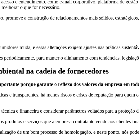
l acesso e entendimento, como e-mail corporativo, plataforma de gestão 
 melhorar o que for necessário.
disso, promove a construção de relacionamentos mais sólidos, estratégic
idores muda, e essas alterações exigem ajustes nas práticas sustentáv
res periodicamente, para manter o alinhamento com tendências, legislaç
biental na cadeia de fornecedores
portante porque garante o reflexo dos valores da empresa em toda 
ticas e transparentes, há menos riscos e crises de reputação para quem 
o técnica e financeira e considerar parâmetros voltados para a proteção
os produtos e serviços que a empresa contratante vende aos clientes fin
realização de um bom processo de homologação, e neste ponto, nós po