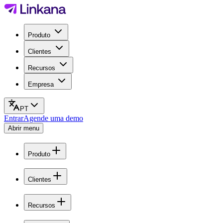
Produto
Clientes
Recursos
Empresa
PT
Entrar
Agende uma demo
Abrir menu
Produto
Clientes
Recursos