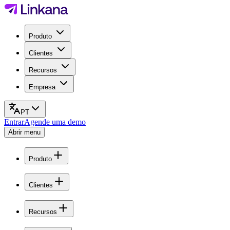
Produto
Clientes
Recursos
Empresa
PT
Entrar
Agende uma demo
Abrir menu
Produto
Clientes
Recursos