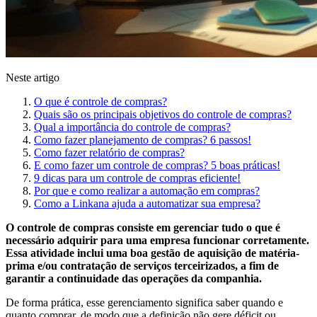
Neste artigo
O que é controle de compras?
Quais são os principais objetivos do controle de compras?
Qual a importância do controle de compras?
Como fazer planejamento de compras? 6 passos!
Como fazer relatório de compras?
E como fazer um controle de compras? 5 boas práticas!
9 dicas para um controle de compras eficiente!
Por que e como realizar a automação em compras?
Como a Linkana ajuda a automatizar sua empresa?
O controle de compras consiste em gerenciar tudo o que é
necessário adquirir para uma empresa funcionar corretamente.
Essa atividade inclui uma boa gestão de aquisição de matéria-
prima e/ou contratação de serviços terceirizados, a fim de
garantir a continuidade das operações da companhia.
De forma prática, esse gerenciamento significa saber quando e
quanto comprar, de modo que a definição não gere déficit ou