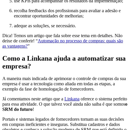
use KPIs para acompanhar os resultados da implementação;
recolha feedbacks dos profissionais para avaliar a adesão e
encontrar oportunidades de melhorias;
adeque as soluções, se necessário.
Dica! Temos um artigo que fala sobre esse tema em detalhes. Não
deixe de conferir! “
Automação no processo de compras: quais são
as vantagens?
”
Como a Linkana ajuda a automatizar sua
empresa?
A maneira mais indicada de aprimorar o controle de compras da sua
empresa é usar a tecnologia como aliada em todas as etapas, a
exemplo da fase de homologação de fornecedores.
Já comentamos neste artigo que a
Linkana
oferece o sistema perfeito
para essa atividade. O que talvez você ainda não saiba é que somos
o
SRM do futuro
!
Portais e sistemas legados de fornecedores tornam as suas decisões
em compras ineficientes e inseguras. Substitua cadastros e dados
obsoletos e conheça a solução moderna de SRM que está definido o