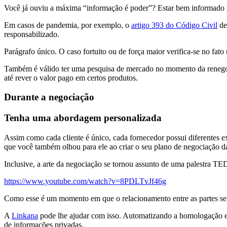
Você já ouviu a máxima “informação é poder”? Estar bem informado lhe
Em casos de pandemia, por exemplo, o
artigo 393 do Código Civil
de
responsabilizado.
Parágrafo único. O caso fortuito ou de força maior verifica-se no fato 
Também é válido ter uma pesquisa de mercado no momento da reneg
até rever o valor pago em certos produtos.
Durante a negociação
Tenha uma abordagem personalizada
Assim como cada cliente é único, cada fornecedor possui diferentes 
que você também olhou para ele ao criar o seu plano de negociação da
Inclusive, a arte da negociação se tornou assunto de uma palestra TE
https://www.youtube.com/watch?v=8PDLTvJf46g
Como esse é um momento em que o relacionamento entre as partes ser
A
Linkana
pode lhe ajudar com isso. Automatizando a homologação e qu
de informações privadas.