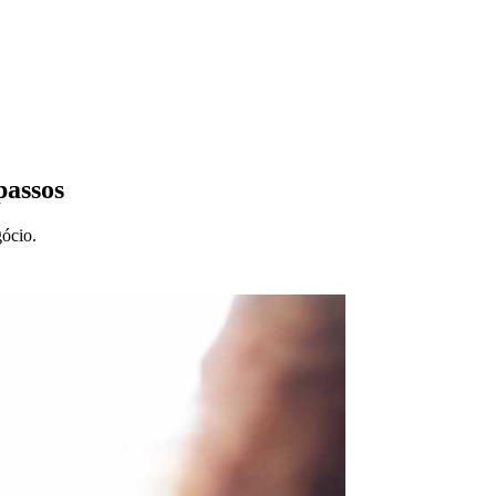
passos
gócio.