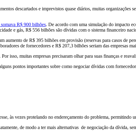
entos descartados e imprevistos quase diários, muitas organizações se
s somava R$ 900 bilhões
. De acordo com uma simulação do impacto ec
icidade e gás, R$ 556 bilhões são dívidas com o sistema financeiro naci
o um aumento de R$ 395 bilhões em provisão (reservas para casos de pe
laboradores de fornecedores e R$ 207,3 bilhões seriam das empresas mai
or isso, muitas empresas precisaram olhar para suas finanças e reaval
s alguns pontos importantes sobre como negociar dívidas com fornecedo
esse, às vezes protelando no endereçamento do problema, permitindo 
amente, de modo a ter mais alternativas de negociação da dívida, sem