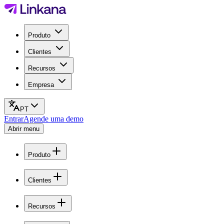
Produto
Clientes
Recursos
Empresa
PT
Entrar
Agende uma demo
Abrir menu
Produto
Clientes
Recursos